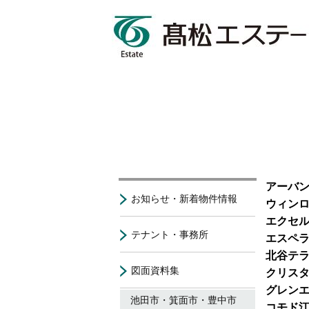
アーバ
お知らせ・新着物件情報
ウィン
エクセ
テナント・事務所
エスペ
北谷テ
図面資料集
クリスタ
グレン
池田市・箕面市・豊中市
コモド