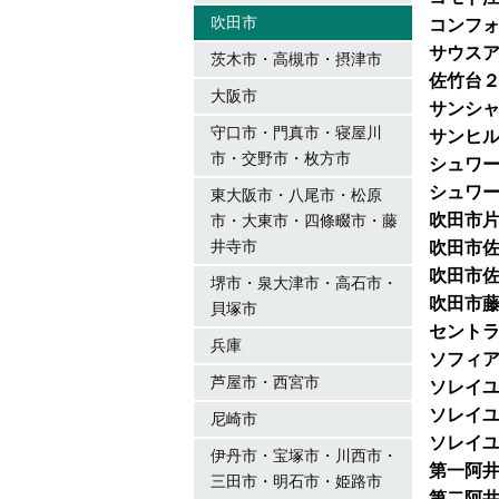
吹田市
コンフ
サウス
茨木市・高槻市・摂津市
佐竹台
大阪市
サンシ
守口市・門真市・寝屋川
サンヒ
市・交野市・枚方市
シュワ
シュワ
東大阪市・八尾市・松原
吹田市
市・大東市・四條畷市・藤
井寺市
吹田市佐
吹田市佐
堺市・泉大津市・高石市・
吹田市
貝塚市
セント
兵庫
ソフィア
芦屋市・西宮市
ソレイ
ソレイ
尼崎市
ソレイ
伊丹市・宝塚市・川西市・
第一阿
三田市・明石市・姫路市
第二阿