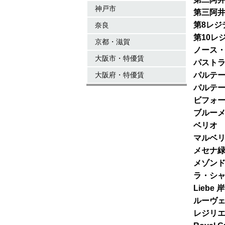
神戸市
第三阿
第8レジ
奈良
第10レ
京都・滋賀
ノース
大阪市・特優賃
パスト
大阪府・特優賃
パルテ
パルテ
ビフォ
ブルー
ベリオ
マルベ
メセナ
メゾン
ラ・シ
Liebe
ルーヴ
レジリ